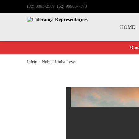
(62) 3093-2569 (62) 99903-7578
HOME
O ma
Início
/
Nobuk Linha Leve