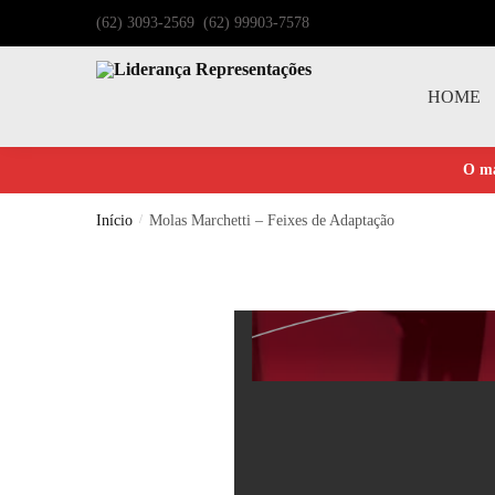
(62) 3093-2569 (62) 99903-7578
HOME
O ma
Início
/
Molas Marchetti – Feixes de Adaptação