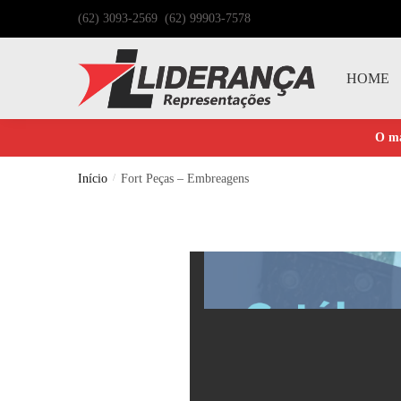
(62) 3093-2569 (62) 99903-7578
HOME
O ma
Início
/
Fort Peças – Embreagens